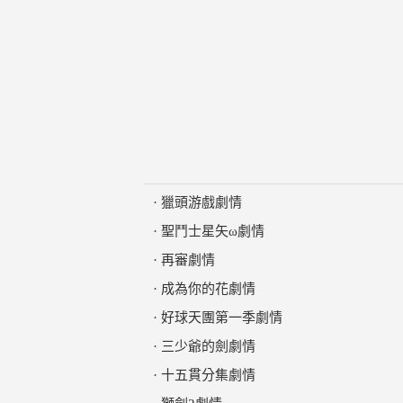
·
獵頭游戲劇情
·
聖鬥士星矢ω劇情
·
再審劇情
·
成為你的花劇情
·
好球天團第一季劇情
·
三少爺的劍劇情
·
十五貫分集劇情