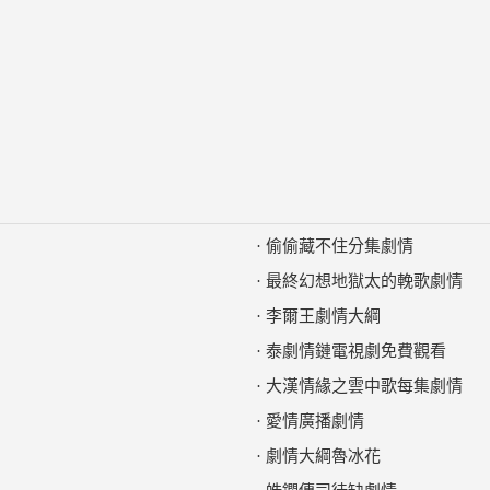
·
偷偷藏不住分集劇情
·
最終幻想地獄太的輓歌劇情
·
李爾王劇情大綱
·
泰劇情鏈電視劇免費觀看
·
大漢情緣之雲中歌每集劇情
·
愛情廣播劇情
·
劇情大綱魯冰花