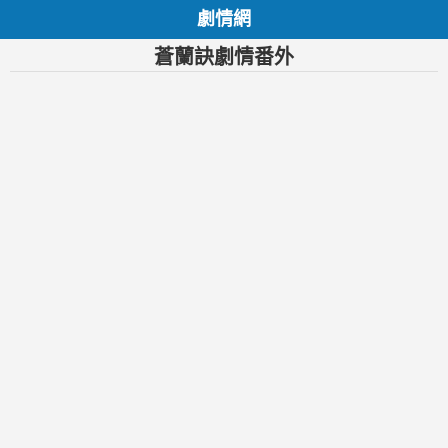
劇情網
蒼蘭訣劇情番外