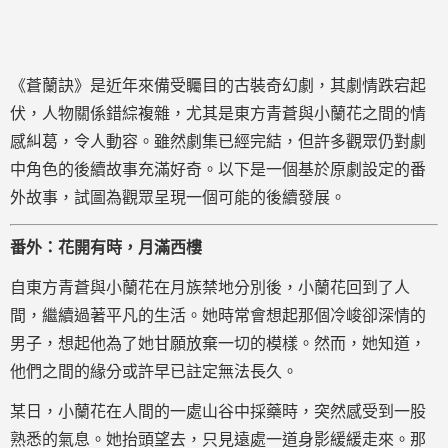
《蒼蘭訣》是近年來備受矚目的古裝奇幻劇，其劇情跌宕起
伏，人物關係錯綜複雜，尤其是東方青蒼與小蘭花之間的情
感糾葛，令人動容。雖然劇集已經完結，但許多觀眾仍對劇
中角色的後續故事充滿好奇。以下是一個基於原劇設定的番
外故事，試圖為觀眾呈現一個可能的後續發展。
番外：花開有時，月滿西樓
自東方青蒼與小蘭花在月族禁地分別後，小蘭花回到了人
間，繼續過著平凡的生活。她時常會想起那個冷峻卻深情的
男子，想起他為了她甘願放棄一切的模樣。然而，她知道，
他們之間的緣分或許早已註定無法長久。
某日，小蘭花在人間的一處山谷中採藥時，突然感受到一股
熟悉的氣息。她抬頭望去，只見遠處一道身影緩緩走來。那