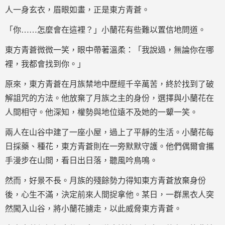
人一身玄衣，眉眼如畫，正是東方青蒼。
「你……怎麼會在這裡？」小蘭花有些難以置信地問道。
東方青蒼微微一笑，眼中帶著溫柔：「我說過，無論你在哪
裡，我都會找到你。」
原來，東方青蒼在月族禁地中歷經千辛萬苦，終於找到了破
解詛咒的方法。他放棄了月族之主的身份，選擇與小蘭花在
人間相守。他深知，權勢與地位遠不及她的一顰一笑。
兩人在山谷中建了一座小屋，過上了平靜的生活。小蘭花每
日採藥、種花，東方青蒼則在一旁默默守護。他們偶爾會攜
手漫步在山間，看日出日落，聽風吟鳥鳴。
然而，好景不長。月族的殘餘勢力得知東方青蒼放棄身份
後，心生不滿，決定前來人間捉拿他。某日，一群黑衣人突
然闖入山谷，將小蘭花擄走，以此威脅東方青蒼。