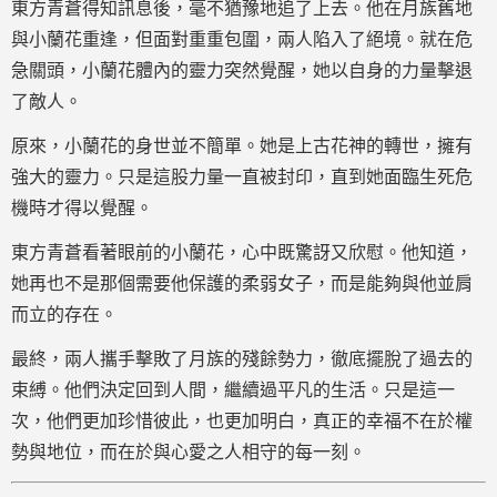
東方青蒼得知訊息後，毫不猶豫地追了上去。他在月族舊地
與小蘭花重逢，但面對重重包圍，兩人陷入了絕境。就在危
急關頭，小蘭花體內的靈力突然覺醒，她以自身的力量擊退
了敵人。
原來，小蘭花的身世並不簡單。她是上古花神的轉世，擁有
強大的靈力。只是這股力量一直被封印，直到她面臨生死危
機時才得以覺醒。
東方青蒼看著眼前的小蘭花，心中既驚訝又欣慰。他知道，
她再也不是那個需要他保護的柔弱女子，而是能夠與他並肩
而立的存在。
最終，兩人攜手擊敗了月族的殘餘勢力，徹底擺脫了過去的
束縛。他們決定回到人間，繼續過平凡的生活。只是這一
次，他們更加珍惜彼此，也更加明白，真正的幸福不在於權
勢與地位，而在於與心愛之人相守的每一刻。