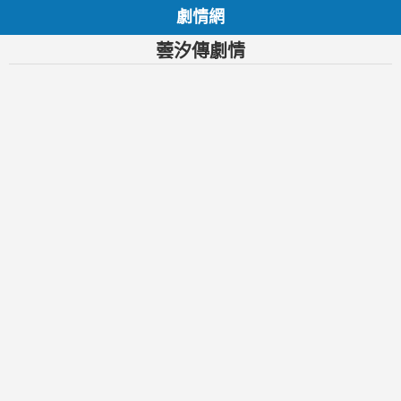
劇情網
蕓汐傳劇情