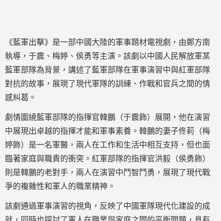
《藍軍出擊》是一部中國大陸的軍事題材電視劇，由鄭方南
執導，于震、梅婷、侯勇等主演。該劇以中國人民解放軍某
藍軍部隊為背景，講述了藍軍部隊在軍事演習中與紅軍部隊
對抗的故事，展現了現代軍隊的訓練、作戰和官兵之間的情
感糾葛。
劇情圍繞藍軍部隊的指揮官韓鵬（于震飾）展開，他在演習
中展現出卓越的指揮才能和軍事素養。韓鵬的妻子佟莉（梅
婷飾）是一名軍醫，兩人在工作和生活中相互支持，但也面
臨著家庭與職責的衝突。紅軍部隊的指揮官洪毅（侯勇飾）
則是韓鵬的老對手，兩人在演習中鬥智鬥勇，展現了現代戰
爭的複雜性和軍人的職業精神。
該劇通過軍事演習的視角，反映了中國軍隊現代化建設的成
就，同時也探討了軍人在職業與家庭之間的平衡問題，具有