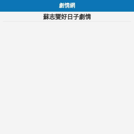
劇情網
蘇志燮好日子劇情