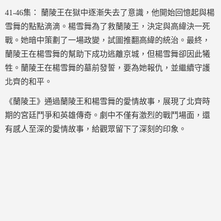
41-46集： 蘭陵王在獄中逐漸失去了意識，他開始回憶起與楊
雪舞的點點滴滴。楊雪舞為了救蘭陵王，決定與高緯決一死
戰。她暗中策劃了一場政變，試圖推翻高緯的統治。最終，
蘭陵王在楊雪舞的幫助下成功逃離京城，但楊雪舞卻因此犧
牲。蘭陵王在楊雪舞的墓前發誓，要為她報仇，並繼續守護
北齊的和平。
《蘭陵王》通過蘭陵王和楊雪舞的愛情故事，展現了北齊時
期的宮廷鬥爭和英雄傳奇。劇中不僅有激烈的戰鬥場面，還
有感人至深的愛情故事，給觀眾留下了深刻的印象。