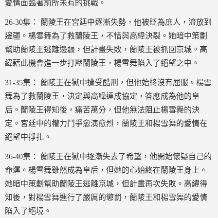
愛情面臨著前所未有的挑戰。
26-30集： 蘭陵王在宮廷中逐漸失勢，他被貶為庶人，流放到
邊疆。楊雪舞為了救蘭陵王，不惜與高緯決裂。她暗中策劃
幫助蘭陵王逃離邊疆，但計畫失敗，蘭陵王被抓回京城。高
緯藉此機會進一步打壓蘭陵王，楊雪舞陷入了絕望之中。
31-35集： 蘭陵王在獄中遭受酷刑，但他始終沒有屈服。楊雪
舞為了救蘭陵王，決定與高緯達成協定，答應成為他的皇
后。蘭陵王得知後，痛苦萬分，但他無法阻止楊雪舞的決
定。宮廷中的權力鬥爭愈演愈烈，蘭陵王和楊雪舞的愛情在
絕望中掙扎。
36-40集： 蘭陵王在獄中逐漸失去了希望，他開始懷疑自己的
命運。楊雪舞雖然成為皇后，但她的心始終在蘭陵王身上。
她暗中策劃幫助蘭陵王逃離京城，但計畫再次失敗。高緯得
知後，對楊雪舞進行了嚴厲的懲罰，蘭陵王和楊雪舞的愛情
陷入了絕境。