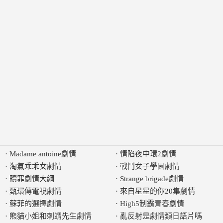
·
Madame antoine劇情
·
情陷夜中環2劇情
·
淘氣乖乖女劇情
·
戰鬥女子學園劇情
·
贖罪劇情大綱
·
Strange brigade劇情
·
甄環傳電視劇情
·
來自星星的你20集劇情
·
蘇菲的選擇劇情
·
High5制霸青春劇情
·
熊貓小姐和刺蝟先生劇情
·
亂反射是劇情類日語片嗎