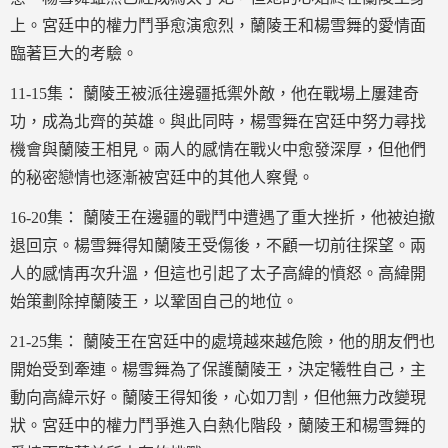
上。宮廷中的權力鬥爭愈演愈烈，蘭陵王和楊雪舞的愛情面
臨著巨大的考驗。
11-15集： 蘭陵王被派往邊疆抵禦外敵，他在戰場上屢建奇
功，成為北齊的英雄。與此同時，楊雪舞在宮廷中努力尋找
機會與蘭陵王相見。兩人的感情在戰火中愈發深厚，但他們
的秘密戀情也逐漸被宮廷中的其他人察覺。
16-20集： 蘭陵王在邊疆的戰鬥中遭遇了重大挫折，他被迫撤
退回京。楊雪舞得知蘭陵王受傷後，不顧一切前往探望。兩
人的感情再次升溫，但這也引起了太子高緯的憤怒。高緯開
始策劃除掉蘭陵王，以鞏固自己的地位。
21-25集： 蘭陵王在宮廷中的處境越來越危險，他的朋友們也
開始受到牽連。楊雪舞為了保護蘭陵王，決定犧牲自己，主
動向高緯示好。蘭陵王得知後，心如刀割，但他無力改變現
狀。宮廷中的權力鬥爭進入白熱化階段，蘭陵王和楊雪舞的