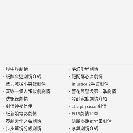
·
界中界劇情
·
夢幻愛程劇情
·
紙醉金迷劇情介紹
·
絕配酥心唐劇情
·
波力救援小英雄劇情
·
Injustice 2手遊劇情
·
喜歡一個人類似劇劇情
·
警花與警犬第二季劇情
·
洗冤錄劇情
·
發酵家族劇情介紹
·
劇情神祕信使
·
The physician劇情
·
紙新娘電影劇情
·
Ff15劇情12章
·
泰劇天作之莓劇情
·
決勝零距離分集劇情
·
步步驚情分級劇情
·
李算劇情介紹