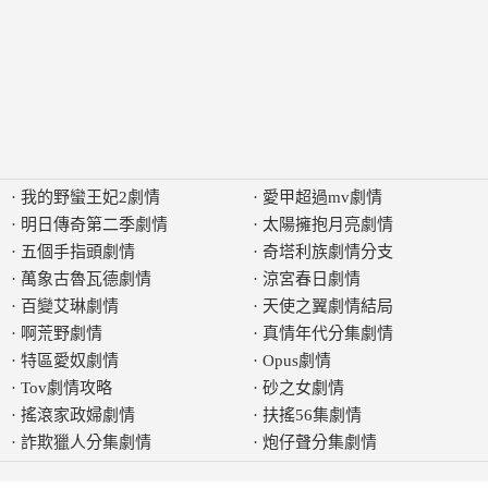
·
我的野蠻王妃2劇情
·
愛甲超過mv劇情
·
明日傳奇第二季劇情
·
太陽擁抱月亮劇情
·
五個手指頭劇情
·
奇塔利族劇情分支
·
萬象古魯瓦德劇情
·
涼宮春日劇情
·
百變艾琳劇情
·
天使之翼劇情結局
·
啊荒野劇情
·
真情年代分集劇情
·
特區愛奴劇情
·
Opus劇情
·
Tov劇情攻略
·
砂之女劇情
·
搖滾家政婦劇情
·
扶搖56集劇情
·
詐欺獵人分集劇情
·
炮仔聲分集劇情