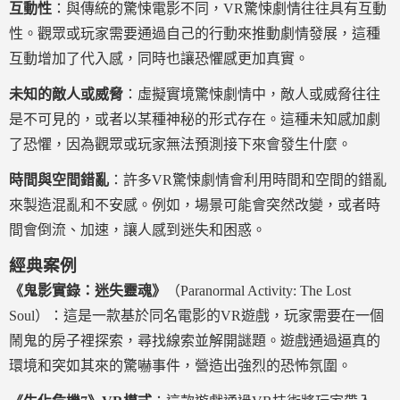
互動性
：與傳統的驚悚電影不同，VR驚悚劇情往往具有互動
性。觀眾或玩家需要通過自己的行動來推動劇情發展，這種
互動增加了代入感，同時也讓恐懼感更加真實。
未知的敵人或威脅
：虛擬實境驚悚劇情中，敵人或威脅往往
是不可見的，或者以某種神秘的形式存在。這種未知感加劇
了恐懼，因為觀眾或玩家無法預測接下來會發生什麼。
時間與空間錯亂
：許多VR驚悚劇情會利用時間和空間的錯亂
來製造混亂和不安感。例如，場景可能會突然改變，或者時
間會倒流、加速，讓人感到迷失和困惑。
經典案例
《鬼影實錄：迷失靈魂》
（Paranormal Activity: The Lost
Soul）：這是一款基於同名電影的VR遊戲，玩家需要在一個
鬧鬼的房子裡探索，尋找線索並解開謎題。遊戲通過逼真的
環境和突如其來的驚嚇事件，營造出強烈的恐怖氛圍。