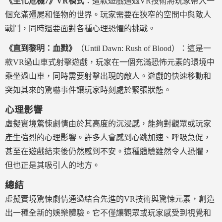
《生化危機7》VR模式
：這款遊戲通過VR技術將玩家帶入一
個充滿殭屍和怪物的世界。玩家需要在狹窄的空間中與敵人
戰鬥，同時還要面對各種心理恐懼的挑戰。
《直到黎明：血戮》
（Until Dawn: Rush of Blood）：這是一
款VR過山車式射擊遊戲，玩家在一個充滿恐怖元素的環境中
乘坐過山車，同時需要射擊出現的敵人。遊戲的快速移動和
突如其來的驚嚇事件讓玩家時刻處於緊張狀態。
心理影響
虛擬實境驚悚劇情由於其高度的沉浸感，能夠對觀眾或玩家
產生強烈的心理影響。許多人會感到心跳加速、呼吸急促，
甚至在遊戲結束後仍然感到不安。這種體驗雖然令人恐懼，
但也正是其吸引人的地方。
總結
虛擬實境驚悚劇情通過結合先進的VR技術與驚悚元素，創造
出一種全新的娛樂體驗。它不僅讓觀眾或玩家感受到視覺和