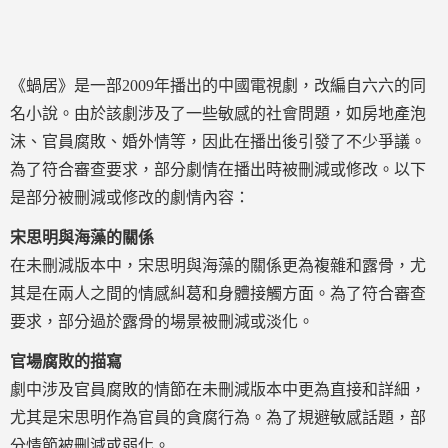
《蝸居》是一部2009年播出的中國電視劇，改編自六六的同
名小說。由於該劇涉及了一些敏感的社會問題，如房地產泡
沫、官員腐敗、婚外情等，因此在播出後引發了不少爭議。
為了符合審查要求，部分劇情在播出時被刪減或修改。以下
是部分被刪減或修改的劇情內容：
宋思明與海藻的關係
在未刪減版本中，宋思明與海藻的關係更為複雜和露骨，尤
其是在兩人之間的情感糾葛和身體接觸方面。為了符合審查
要求，部分過於露骨的場景被刪減或淡化。
官場腐敗的描寫
劇中涉及官員腐敗的情節在未刪減版本中更為直接和詳細，
尤其是宋思明作為官員的貪腐行為。為了規避敏感話題，部
分情節被刪減或弱化。