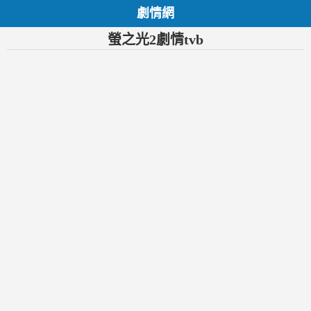
劇情網
螢之光2劇情tvb