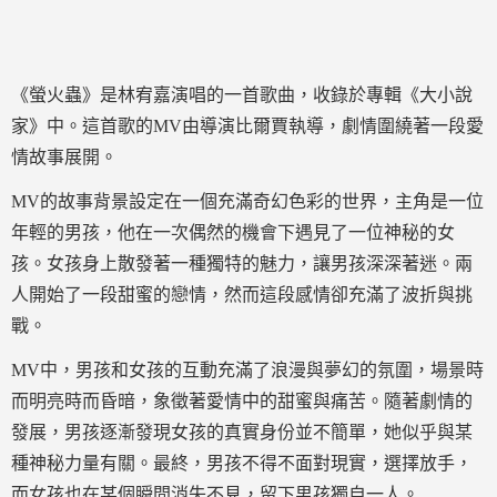
《螢火蟲》是林宥嘉演唱的一首歌曲，收錄於專輯《大小說
家》中。這首歌的MV由導演比爾賈執導，劇情圍繞著一段愛
情故事展開。
MV的故事背景設定在一個充滿奇幻色彩的世界，主角是一位
年輕的男孩，他在一次偶然的機會下遇見了一位神秘的女
孩。女孩身上散發著一種獨特的魅力，讓男孩深深著迷。兩
人開始了一段甜蜜的戀情，然而這段感情卻充滿了波折與挑
戰。
MV中，男孩和女孩的互動充滿了浪漫與夢幻的氛圍，場景時
而明亮時而昏暗，象徵著愛情中的甜蜜與痛苦。隨著劇情的
發展，男孩逐漸發現女孩的真實身份並不簡單，她似乎與某
種神秘力量有關。最終，男孩不得不面對現實，選擇放手，
而女孩也在某個瞬間消失不見，留下男孩獨自一人。