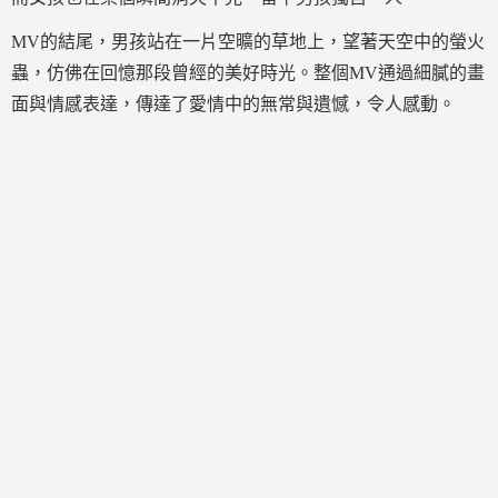
MV的結尾，男孩站在一片空曠的草地上，望著天空中的螢火
蟲，仿佛在回憶那段曾經的美好時光。整個MV通過細膩的畫
面與情感表達，傳達了愛情中的無常與遺憾，令人感動。