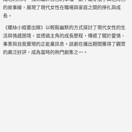
的故事線，展現了現代女性在職場與家庭之間的掙扎與成
長。
《螺絲小姐要出嫁》以輕鬆幽默的方式探討了現代女性的生
活與情感困境，並透過主角的成長歷程，傳遞了關於愛情、
事業與自我實現的正能量訊息。該劇在播出期間獲得了觀眾
的廣泛好評，成為當時的熱門劇集之一。