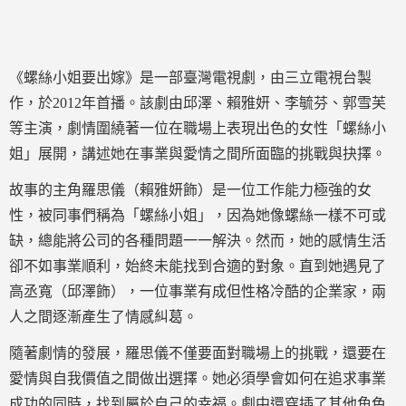
《螺絲小姐要出嫁》是一部臺灣電視劇，由三立電視台製
作，於2012年首播。該劇由邱澤、賴雅妍、李毓芬、郭雪芙
等主演，劇情圍繞著一位在職場上表現出色的女性「螺絲小
姐」展開，講述她在事業與愛情之間所面臨的挑戰與抉擇。
故事的主角羅思儀（賴雅妍飾）是一位工作能力極強的女
性，被同事們稱為「螺絲小姐」，因為她像螺絲一樣不可或
缺，總能將公司的各種問題一一解決。然而，她的感情生活
卻不如事業順利，始終未能找到合適的對象。直到她遇見了
高丞寬（邱澤飾），一位事業有成但性格冷酷的企業家，兩
人之間逐漸產生了情感糾葛。
隨著劇情的發展，羅思儀不僅要面對職場上的挑戰，還要在
愛情與自我價值之間做出選擇。她必須學會如何在追求事業
成功的同時，找到屬於自己的幸福。劇中還穿插了其他角色