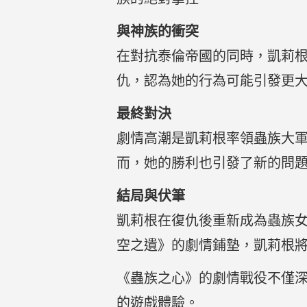
與神族的衝突
在對抗泰倫帝國的同時，凱莉根也與
仇，認為她的行為可能引發更
最終對決
劇情高潮是凱莉根率領蟲族大
而，她的勝利也引發了新的問
結局與伏筆
凱莉根在復仇後重新成為蟲族女
空之遺》的劇情鋪墊，凱莉根將與
《蟲族之心》的劇情戰役不僅
的遊戲體驗。