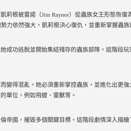
莉根被雷諾（Jim Raynor）從蟲族女王形態恢
）的泰倫帝國勢力依然強大，凱莉根決心復仇，並重新掌握蟲
但她成功逃脫並開始集結殘存的蟲族部隊。這階段玩
導而變得混亂。她必須重新掌控蟲族，並進化出更強
族的單位，例如飛螳、雷獸等。
泰倫帝國，摧毀多個關鍵目標。這階段劇情深入描繪