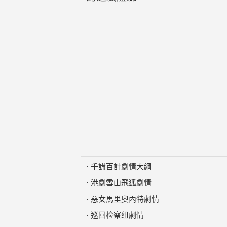
·
千謊百計劇情大綱
·
港劇雪山飛狐劇情
·
惡女馬里奧內特劇情
·
巡回检察组劇情