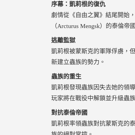
序幕：凱莉根的復仇
劇情從《自由之翼》結尾開始，凱
（Arcturus Mengsk
逃離監獄
凱莉根被蒙斯克的軍隊俘虜，
新建立蟲族的勢力。
蟲族的重生
凱莉根發現蟲族因失去她的領
玩家將在戰役中解鎖並升級蟲
對抗泰倫帝國
凱莉根率領蟲族對抗蒙斯克的
族的絕對掌控。