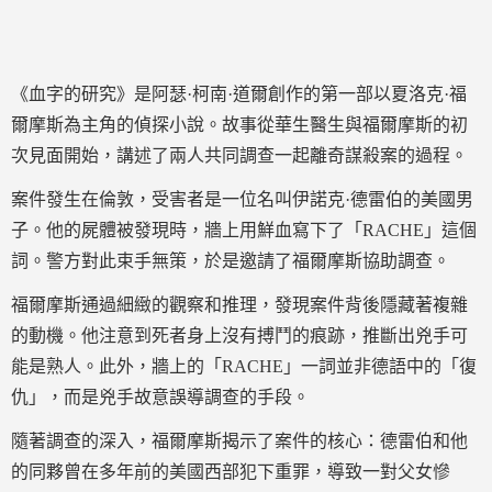
《血字的研究》是阿瑟·柯南·道爾創作的第一部以夏洛克·福
爾摩斯為主角的偵探小說。故事從華生醫生與福爾摩斯的初
次見面開始，講述了兩人共同調查一起離奇謀殺案的過程。
案件發生在倫敦，受害者是一位名叫伊諾克·德雷伯的美國男
子。他的屍體被發現時，牆上用鮮血寫下了「RACHE」這個
詞。警方對此束手無策，於是邀請了福爾摩斯協助調查。
福爾摩斯通過細緻的觀察和推理，發現案件背後隱藏著複雜
的動機。他注意到死者身上沒有搏鬥的痕跡，推斷出兇手可
能是熟人。此外，牆上的「RACHE」一詞並非德語中的「復
仇」，而是兇手故意誤導調查的手段。
隨著調查的深入，福爾摩斯揭示了案件的核心：德雷伯和他
的同夥曾在多年前的美國西部犯下重罪，導致一對父女慘