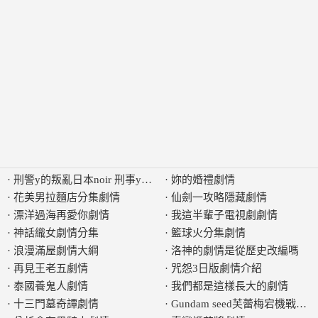
·
刑警y的叛亂日本noir 刑事y的叛亂劇情
·
妳的婚禮劇情
·
花美男拉麵店分集劇情
·
仙劍一攻略隱藏劇情
·
漂洋過海再愛你劇情
·
我這半輩子電視劇劇情
·
神話織女劇情分集
·
籃球火分集劇情
·
浪漫滿屋劇情大綱
·
洛神的劇情是從歷史改編嗎
·
再見王老五劇情
·
咒怨3日版劇情介紹
·
泰國養鬼人劇情
·
我們都是這樣長大的劇情
·
十三門墓奇譚劇情
·
Gundam seed芙蕾梅宕機戰劇情