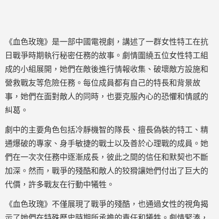
《血色玫瑰》是一部中國電視劇，講述了一群女性特工在抗
日戰爭時期執行秘密任務的故事。劇情圍繞五位女性特工組
成的小組展開，她們在敵後進行情報收集、破壞敵方設施和
營救戰友等危險任務。每位成員都有自己的特長和背景故
事，她們在面對敵人的同時，也要克服內心的恐懼和情感的
糾葛。
劇中的主要角色包括冷靜機智的隊長、擅長偽裝的特工、精
通爆破的專家、身手敏捷的戰士以及善於心理戰的成員。她
們在一次次任務中逐漸成長，彼此之間的信任和默契也不斷
加深。然而，戰爭的殘酷和敵人的狡猾讓她們付出了巨大的
代價，許多戰友在行動中犧牲。
《血色玫瑰》不僅展現了戰爭的殘酷，也通過女性的視角揭
示了她們在特殊歷史時期所承擔的責任和犧牲。劇情緊湊，