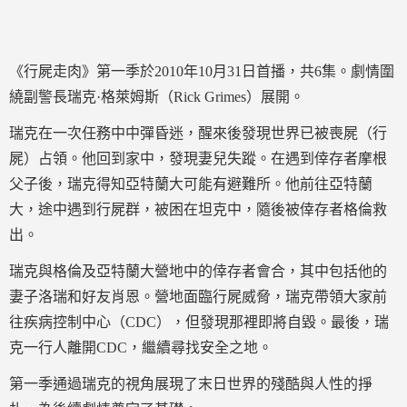
《行屍走肉》第一季於2010年10月31日首播，共6集。劇情圍
繞副警長瑞克·格萊姆斯（Rick Grimes）展開。
瑞克在一次任務中中彈昏迷，醒來後發現世界已被喪屍（行
屍）占領。他回到家中，發現妻兒失蹤。在遇到倖存者摩根
父子後，瑞克得知亞特蘭大可能有避難所。他前往亞特蘭
大，途中遇到行屍群，被困在坦克中，隨後被倖存者格倫救
出。
瑞克與格倫及亞特蘭大營地中的倖存者會合，其中包括他的
妻子洛瑞和好友肖恩。營地面臨行屍威脅，瑞克帶領大家前
往疾病控制中心（CDC），但發現那裡即將自毀。最後，瑞
克一行人離開CDC，繼續尋找安全之地。
第一季通過瑞克的視角展現了末日世界的殘酷與人性的掙