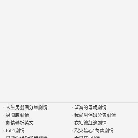
·
人生馬戲團分集劇情
·
望海的母親劇情
·
蟲圖騰劇情
·
我愛男保姆分集劇情
·
劇情轉折英文
·
衣袖鑲紅邊劇情
·
Rdr1劇情
·
烈火雄心1每集劇情