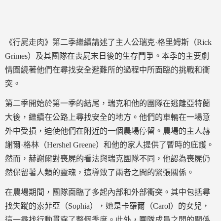
《行屍走肉》第二季繼續講述了主人公瑞克·格里姆斯（Rick
Grimes）及其團隊在喪屍末日後的生存鬥爭。本季的主要劇
情圍繞著他們在尋找安全避難所的過程中所面臨的挑戰和衝
突。
第二季開始於第一季的結尾，瑞克和他的團隊在逃離亞特蘭
大後，繼續在公路上尋找安全的地方。他們的車輛在一場意
外中受損，迫使他們在附近的一個農場停留。農場的主人赫
謝爾·格林（Hershel Greene）和他的家人提供了暫時的庇護。
然而，赫謝爾對喪屍的看法與瑞克團隊不同，他認為喪屍仍
然保留著人類的靈魂，這導致了兩者之間的緊張關係。
在農場期間，團隊面臨了多起內部和外部衝突。其中包括尋
找失蹤的索菲亞（Sophia），她是卡羅爾（Carol）的女兒，
這一尋找行動貫穿了整個季度。此外，團隊成員之間的關係