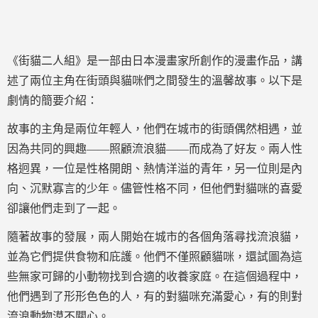
《街貓二人組》是一部由日本漫畫家所創作的漫畫作品，講
述了兩位主角在街頭與貓咪們之間發生的溫馨故事。以下是
劇情的簡要介紹：
故事的主角是兩位年輕人，他們在城市的街頭偶然相遇，並
因為共同的興趣——照顧流浪貓——而成為了好友。兩人性
格迥異，一位是性格開朗、熱情洋溢的青年，另一位則是內
向、沉默寡言的少年。儘管性格不同，但他們對貓咪的喜愛
卻讓他們走到了一起。
隨著故事的發展，兩人開始在城市的各個角落尋找流浪貓，
並為它們提供食物和庇護。他們不僅照顧貓咪，還試圖為這
些無家可歸的小動物找到合適的收養家庭。在這個過程中，
他們遇到了形形色色的人，有的對貓咪充滿愛心，有的則對
流浪動物漠不關心。