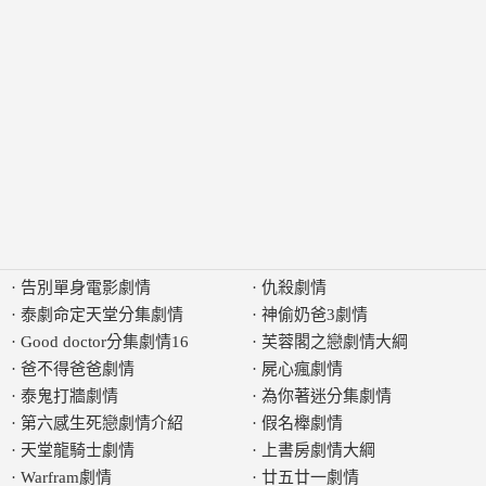
·
告別單身電影劇情
·
仇殺劇情
·
泰劇命定天堂分集劇情
·
神偷奶爸3劇情
·
Good doctor分集劇情16
·
芙蓉閣之戀劇情大綱
·
爸不得爸爸劇情
·
屍心瘋劇情
·
泰鬼打牆劇情
·
為你著迷分集劇情
·
第六感生死戀劇情介紹
·
假名櫸劇情
·
天堂龍騎士劇情
·
上書房劇情大綱
·
Warfram劇情
·
廿五廿一劇情