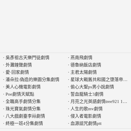
·
吳彥祖古天樂門徒劇情
·
燕南飛劇情
·
外灘鐘聲劇情
·
德魯納飯店劇情
·
愛·回家劇情
·
主君太陽劇情
·
潘朵拉:偽造的樂園分集劇情
·
星球大戰舊共和國之墮落帝國
·
美人心機電影劇情
·
偷心大聖ps男小說劇情
·
Poe劇情天賦點
·
誓血龍騎士3劇情
·
全職高手劇情分集
·
月亮之光英語劇情tree921 17
·
珠光寶氣劇情分集
·
人生的歌mv劇情
·
八大戲劇臺李祘劇情
·
侵入者電影劇情
·
終極一班4分集劇情
·
血源詛咒劇情ptt