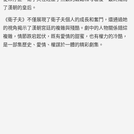
了漢朝的皇后。
《衛子夫》不僅展現了衛子夫個人的成長和奮鬥，還通過她
的視角揭示了漢朝宮廷的複雜與殘酷。劇中的人物關係錯綜
複雜，情節跌宕起伏，既有愛情的甜蜜，也有權力的冷酷，
是一部集歷史、愛情、權謀於一體的精彩劇集。