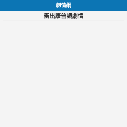
劇情網
衝出康普頓劇情