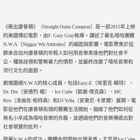
《衝出康普頓》（Straight Outta Compton）是一部2015年上映
的美國傳記電影，由F. Gary Gray執導，講述了著名嘻哈團體
N.W.A（Niggaz Wit Attitudes）的崛起與影響。電影聚焦於這
群來自加州康普頓的年輕人如何用音樂表達他們對社會不
公、種族歧視和警察暴力的憤怒，並最終改變了嘻哈音樂和
流行文化的面貌。
劇情圍繞N.W.A的核心成員，包括Eazy-E（埃里克·賴特）、
Dr. Dre（安德烈·楊）、Ice Cube（歐謝·傑克森）、MC
Ren（洛倫佐·帕特森）和DJ Yella（安東尼·卡萊爾）展開。電
影從他們在康普頓街頭的艱難生活開始，描繪了他們如何從
無名小卒成為嘻哈音樂的先驅，並通過他們的音樂傳遞出對
社會現實的批判。
隨著N.W.A的成功，團體內部開始出現矛盾，尤其是Ice Cube