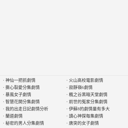
·
神仙一把抓劇情
·
火山高校電影劇情
·
撕心裂愛分集劇情
·
寂靜嶺6劇情
·
暴風女子劇情
·
楓之谷黑暗天堂劇情
·
智慧花開分集劇情
·
前世的冤家分集劇情
·
我的出走日記劇情分析
·
伊蘇8的劇情量有多大
·
蘭道劇情
·
讀心神探每集劇情
·
秘密的男人分集劇情
·
唐突的女子劇情