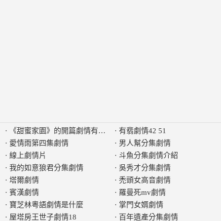
·
《甜蜜家園》的開篇劇情有什麼特色
·
有翡劇情42 51
·
愛情雨第四集劇情
·
男人幫分集劇情
·
線上劇情片
·
斗魚分集劇情介紹
·
我的如意狼君分集劇情
·
吳秀才分集劇情
·
塔爾劇情
·
禿頭女高音劇情
·
賓漢劇情
·
羅曼死mv劇情
·
寶芝林粵語劇情是什麼
·
掌門女婿劇情
·
屋塔房王世子劇情18
·
百年遺產分集劇情