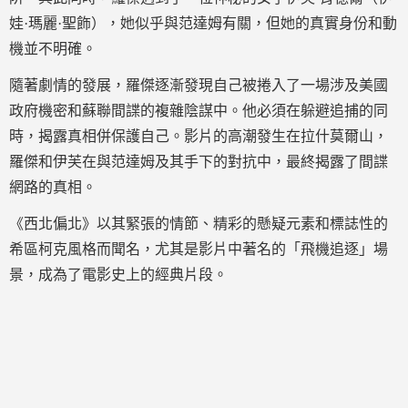
娃·瑪麗·聖飾），她似乎與范達姆有關，但她的真實身份和動
機並不明確。
隨著劇情的發展，羅傑逐漸發現自己被捲入了一場涉及美國
政府機密和蘇聯間諜的複雜陰謀中。他必須在躲避追捕的同
時，揭露真相併保護自己。影片的高潮發生在拉什莫爾山，
羅傑和伊芙在與范達姆及其手下的對抗中，最終揭露了間諜
網路的真相。
《西北偏北》以其緊張的情節、精彩的懸疑元素和標誌性的
希區柯克風格而聞名，尤其是影片中著名的「飛機追逐」場
景，成為了電影史上的經典片段。