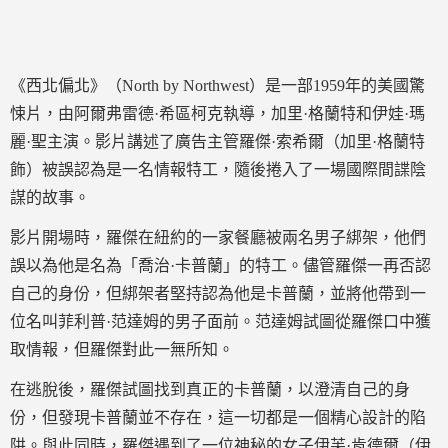
《西北偏北》（North by Northwest）是一部1959年的美國驚
悚片，由阿爾弗雷德·希區柯克執導，加里·格蘭特和伊娃·瑪
麗·聖主演。影片講述了廣告主管羅傑·索希爾（加里·格蘭特
飾）被誤認為是一名情報特工，隨後捲入了一場國際間諜陰
謀的故事。
影片開場時，羅傑在紐約的一家餐廳被兩名男子綁架，他們
誤以為他是名為「喬治·卡普蘭」的特工。儘管羅傑一再否認
自己的身份，但綁架者堅持認為他是卡普蘭，並將他帶到一
位名叫菲利普·范達姆的男子面前。范達姆試圖從羅傑口中獲
取情報，但羅傑對此一無所知。
在逃脫後，羅傑試圖找到真正的卡普蘭，以澄清自己的身
份，但發現卡普蘭並不存在，這一切都是一個精心設計的陷
阱。與此同時，羅傑遇到了一位神秘的女子伊芙·肯德爾（伊