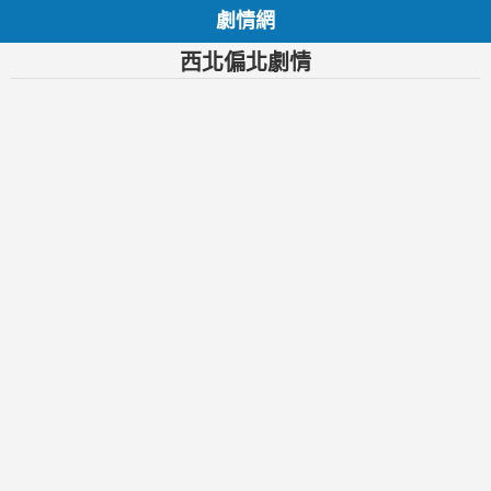
劇情網
西北偏北劇情