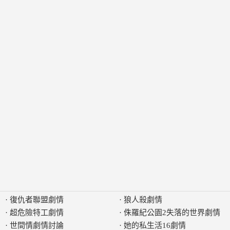
·
復仇者聯盟劇情
·
狼人殺劇情
·
超危險特工劇情
·
侏羅紀公園2失落的世界劇情
·
世間情劇情討論
·
她的私生活16劇情