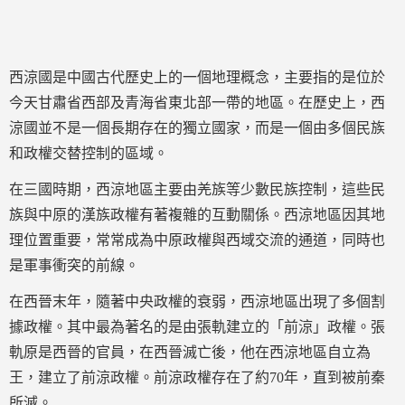
西涼國是中國古代歷史上的一個地理概念，主要指的是位於
今天甘肅省西部及青海省東北部一帶的地區。在歷史上，西
涼國並不是一個長期存在的獨立國家，而是一個由多個民族
和政權交替控制的區域。
在三國時期，西涼地區主要由羌族等少數民族控制，這些民
族與中原的漢族政權有著複雜的互動關係。西涼地區因其地
理位置重要，常常成為中原政權與西域交流的通道，同時也
是軍事衝突的前線。
在西晉末年，隨著中央政權的衰弱，西涼地區出現了多個割
據政權。其中最為著名的是由張軌建立的「前涼」政權。張
軌原是西晉的官員，在西晉滅亡後，他在西涼地區自立為
王，建立了前涼政權。前涼政權存在了約70年，直到被前秦
所滅。