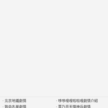
·
北京地鐵劇情
·
哆哆嗖嗖啦啦嗖劇情介紹
·
致命名單劇情
·
賈乃亮天降神兵劇情