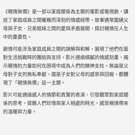
《親情無價》是一部以家庭關係為主題的電影或電視劇，講
述了家庭成員之間複雜而深刻的情感紐帶。故事通常圍繞父
母與子女、兄弟姐妹之間的愛與矛盾展開，探討親情在人生
中的重要性。
劇情可能涉及家庭成員之間的誤解與和解，展現了他們在面
對生活挑戰時的團結與支持。影片通過細膩的情感刻畫，揭
示親情的力量如何在困境中成為人們的精神支柱。無論是父
母對子女的無私奉獻，還是子女對父母的感恩與回報，都體
現了「親情無價」這一主題。
影片可能通過感人的情節和真實的表演，引發觀眾對家庭關
係的思考，提醒人們珍惜與家人相處的時光，感受親情帶來
的溫暖與力量。