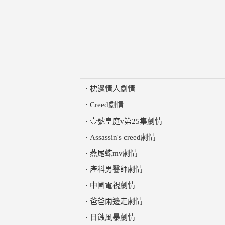
·
枕邊情人劇情
·
Creed劇情
·
壹號皇庭v第25集劇情
·
Assassin's creed劇情
·
燕尾蝶mv劇情
·
產科男醫師劇情
·
中國電視劇情
·
爸爸兩邊走劇情
·
日蝕風暴劇情