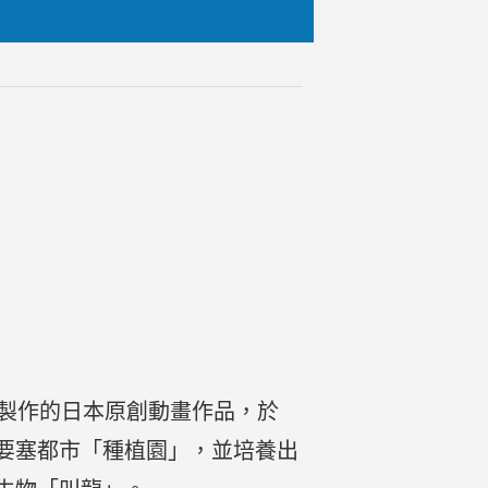
ures共同製作的日本原創動畫作品，於
動要塞都市「種植園」，並培養出