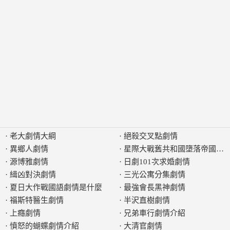
·
老大劇情大綱
·
絕殺交叉點劇情
·
異鄉人劇情
·
星際大戰舊共和國墮落帝國騎
·
源博雅劇情
·
日劇101次求婚劇情
·
緝凶對決劇情
·
三光公寓分集劇情
·
夏日大作戰國語劇情是什麼
·
最強會長黑神劇情
·
福斯特醫生劇情
·
半沢直樹劇情
·
上癮劇情
·
兄弟車行劇情介紹
·
憤怒的蝴蝶劇情介紹
·
大清官劇情