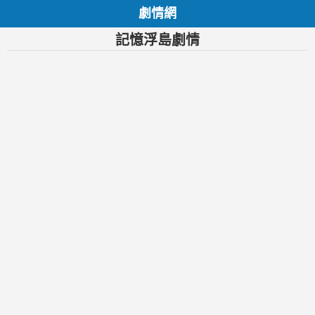
劇情網
記憶浮島劇情