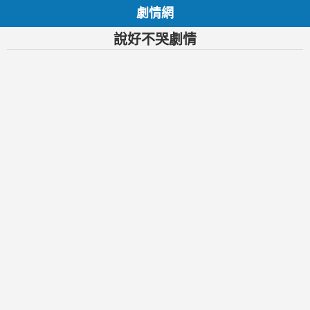
劇情網
說好不哭劇情