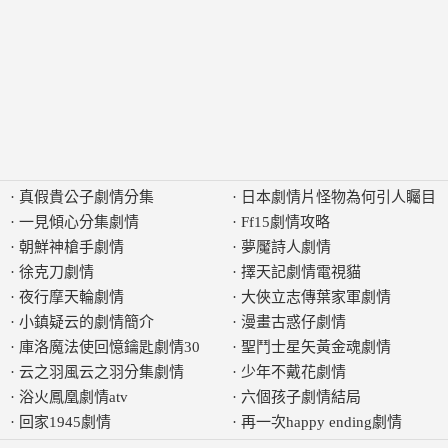
·
真假貴公子劇情分集
·
日本劇情片怪物為何引人矚目
·
一見傾心分集劇情
·
Ff15劇情攻略
·
朝鮮神槍手劇情
·
夢魘詩人劇情
·
徐克刀劇情
·
擇天記劇情電視貓
·
夜行摩天輪劇情
·
大俠立志傳葉家軍劇情
·
小鎮疑云的劇情簡介
·
漫畫古惑仔劇情
·
庫洛魔法使回憶鑰匙劇情30
·
聖鬥士星矢黃金魂劇情
·
云之羽風云之羽分集劇情
·
少年不戴花劇情
·
浴火鳳凰劇情atv
·
六個孩子劇情結局
·
回家1945劇情
·
再一次happy ending劇情