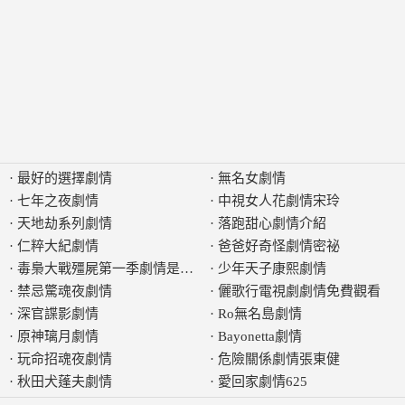
·
最好的選擇劇情
·
無名女劇情
·
七年之夜劇情
·
中視女人花劇情宋玲
·
天地劫系列劇情
·
落跑甜心劇情介紹
·
仁粹大紀劇情
·
爸爸好奇怪劇情密祕
·
毒梟大戰殭屍第一季劇情是什麼
·
少年天子康熙劇情
·
禁忌驚魂夜劇情
·
儷歌行電視劇劇情免費觀看
·
深官諜影劇情
·
Ro無名島劇情
·
原神璃月劇情
·
Bayonetta劇情
·
玩命招魂夜劇情
·
危險關係劇情張東健
·
秋田犬蓬夫劇情
·
愛回家劇情625