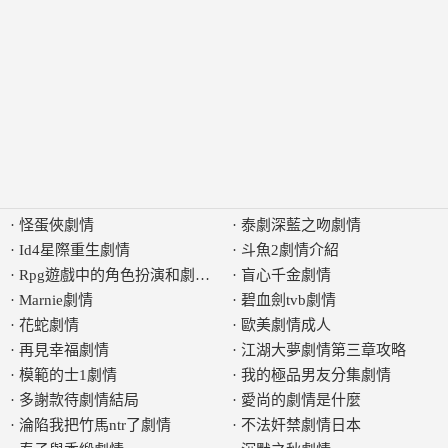
·
怪蛋俠劇情
·
泰劇深藍之吻劇情
·
Id4星際重生劇情
·
斗魚2劇情介紹
·
Rpg遊戲中的角色扮演和劇情分析
·
盲心千金劇情
·
Marnie劇情
·
碧血劍tvb劇情
·
花蛇劇情
·
歐美劇情成人
·
再見幸福劇情
·
江湖大夢劇情第三章攻略
·
模範的士1劇情
·
我的極品男友分集劇情
·
多謝款待劇情結局
·
愛尚的劇情是什麼
·
淪陷我把竹馬ntr了劇情
·
不法奸禁劇情日本