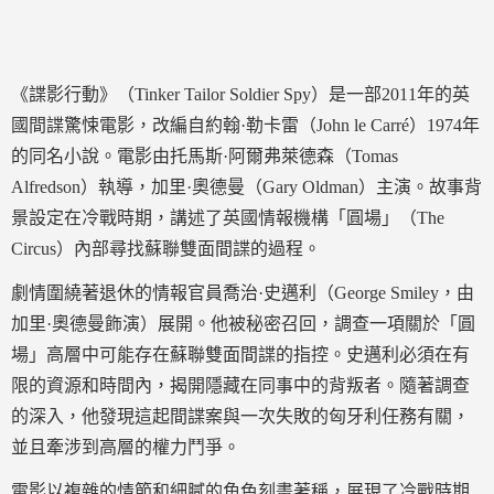
《諜影行動》（Tinker Tailor Soldier Spy）是一部2011年的英
國間諜驚悚電影，改編自約翰·勒卡雷（John le Carré）1974年
的同名小說。電影由托馬斯·阿爾弗萊德森（Tomas
Alfredson）執導，加里·奧德曼（Gary Oldman）主演。故事背
景設定在冷戰時期，講述了英國情報機構「圓場」（The
Circus）內部尋找蘇聯雙面間諜的過程。
劇情圍繞著退休的情報官員喬治·史邁利（George Smiley，由
加里·奧德曼飾演）展開。他被秘密召回，調查一項關於「圓
場」高層中可能存在蘇聯雙面間諜的指控。史邁利必須在有
限的資源和時間內，揭開隱藏在同事中的背叛者。隨著調查
的深入，他發現這起間諜案與一次失敗的匈牙利任務有關，
並且牽涉到高層的權力鬥爭。
電影以複雜的情節和細膩的角色刻畫著稱，展現了冷戰時期