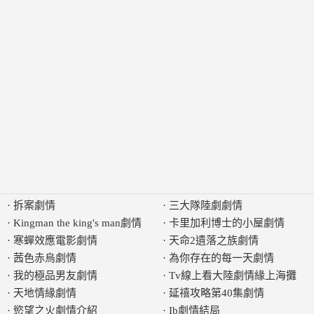
·
拆案劇情
·
三大隊陸劇劇情
·
Kingman the king's man劇情
·
卡里加利博士的小屋劇情
·
寒蟬效應電影劇情
·
天命2遺落之族劇情
·
茜色赤烏劇情
·
為你存在的每一天劇情
·
我的極品男友劇情
·
Tv線上看大陸劇情緣上海攤
·
天地情緣劇情
·
延禧攻略第40集劇情
·
慾望之火劇情介紹
·
Ib劇情結局