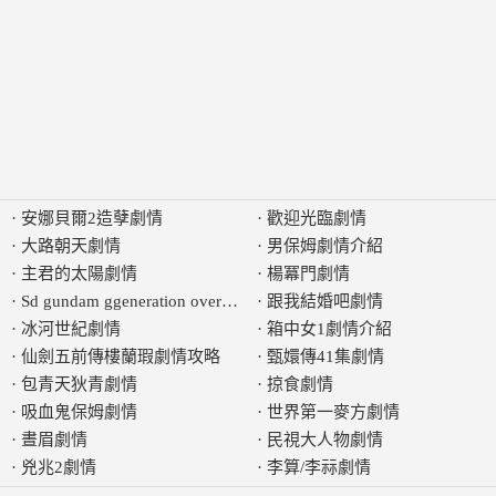
·
安娜貝爾2造孽劇情
·
歡迎光臨劇情
·
大路朝天劇情
·
男保姆劇情介紹
·
主君的太陽劇情
·
楊冪門劇情
·
Sd gundam ggeneration over world種子劇情
·
跟我結婚吧劇情
·
冰河世紀劇情
·
箱中女1劇情介紹
·
仙劍五前傳樓蘭瑕劇情攻略
·
甄嬛傳41集劇情
·
包青天狄青劇情
·
掠食劇情
·
吸血鬼保姆劇情
·
世界第一麥方劇情
·
晝眉劇情
·
民視大人物劇情
·
兇兆2劇情
·
李算/李祘劇情