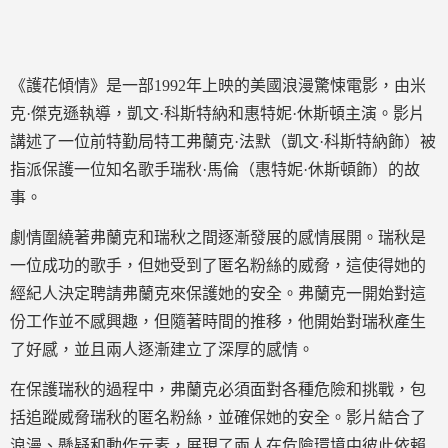
《護花傾情》是一部1992年上映的美國浪漫驚悚電影，由米
克·傑克遜執導，凱文·科斯特納和惠特妮·休斯頓主演。影片
講述了一位前特勤局特工弗蘭克·法默（凱文·科斯特納飾）被
指派保護一位知名歌手瑞秋·馬倫（惠特妮·休斯頓飾）的故
事。
劇情圍繞著弗蘭克和瑞秋之間逐漸發展的感情展開。瑞秋是
一位成功的歌手，但她受到了匿名粉絲的威脅，這使得她的
經紀人決定聘請弗蘭克來保護她的安全。弗蘭克一開始對這
份工作並不感興趣，但隨著時間的推移，他開始對瑞秋產生
了好感，並且兩人逐漸建立了深厚的感情。
在保護瑞秋的過程中，弗蘭克必須面對各種危險和挑戰，包
括追蹤威脅瑞秋的匿名粉絲，並確保她的安全。影片結合了
浪漫、懸疑和動作元素，展現了兩人在危險環境中彼此依賴