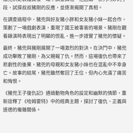
段，試探叔叔豬剛的反應，並逐漸揭開了真相。
在調查過程中，豬兜與好友豬小胖和女友豬小妹一起合作，
策劃了一場戲劇表演，重現了國王被毒害的場景。豬剛在觀
看錶演時表現出了明顯的慌亂，進一步證實了豬兜的懷疑。
最終，豬兜與豬剛展開了一場激烈的對決。在決鬥中，豬兜
成功擊敗了豬剛，為父親報了仇。然而，這場復仇也帶來了
悲劇性的後果，豬兜的母親和女友豬小妹也在混亂中不幸身
亡。故事的結尾，豬兜雖然奪回了王位，但內心充滿了痛苦
和悔恨。
《豬兜王子復仇記》通過動物角色的設定和幽默的情節，重
新詮釋了《哈姆雷特》中的經典主題，探討了復仇、正義與
道德的複雜關係。