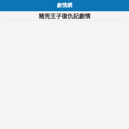
劇情網
豬兜王子復仇記劇情