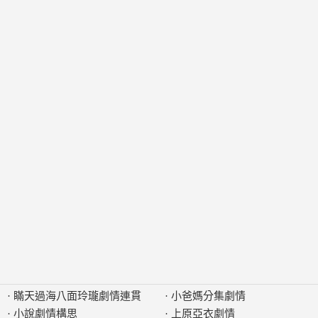
·
瞞天過海八面玲瓏劇情連貫
·
小爸媽分集劇情
·
小說劇情構思
·
上原亞衣劇情