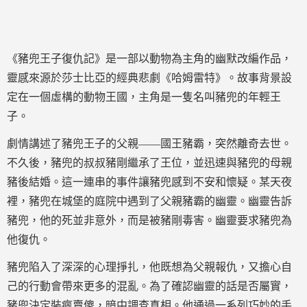
《豬兜王子復仇記》是一部以動物為主角的幽默改編作品，
靈感來源於莎士比亞的經典悲劇《哈姆雷特》。故事背景設
定在一個虛構的動物王國，主角是一隻名叫豬兜的年輕王
子。
劇情講述了豬兜王子的父親——國王豬霸，突然離奇去世。
不久後，豬兜的叔叔豬剛繼承了王位，並迅速與豬兜的母親
豬後結婚。這一連串的事件讓豬兜感到不安和懷疑。某天夜
裡，豬兜在城堡的庭院中遇到了父親豬霸的幽靈。幽靈告訴
豬兜，他的死並非意外，而是被豬剛毒害。幽靈要求豬兜為
他復仇。
豬兜陷入了深深的心理掙扎，他既想為父親報仇，又擔心自
己的行動會帶來更多的混亂。為了確認幽靈的話是否屬實，
豬兜決定裝瘋賣傻，暗中調查真相。他通過一系列巧妙的手