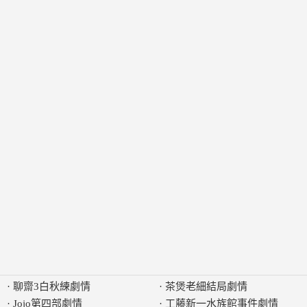
·
聊齋3白秋練劇情
·
茶煲老細結局劇情
·
Jojo第四部劇情
·
工藤新一水族館事件劇情