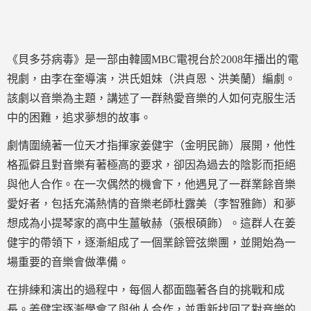
《貝多芬病毒》是一部由韓國MBC電視台於2008年播出的電
視劇，由李在奎導演，洪氏姐妹（洪貞恩、洪美蘭）編劇。
該劇以音樂為主題，講述了一群熱愛音樂的人如何克服生活
中的困難，追求夢想的故事。
劇情圍繞著一位天才指揮家姜健宇（金明民飾）展開，他性
格孤僻且對音樂有著極高的要求，卻因為過去的陰影而拒絕
與他人合作。在一次偶然的機會下，他遇見了一群業餘音樂
愛好者，包括充滿熱情的音樂老師杜露美（李智雅飾）和夢
想成為小提琴家的高中生薑敏赫（張根碩飾）。這群人在姜
健宇的帶領下，逐漸組成了一個業餘管弦樂團，並開始為一
場重要的音樂會做準備。
在排練和演出的過程中，每個人都面臨著各自的挑戰和成
長。姜健宇逐漸學會了與他人合作，並重新找回了對音樂的