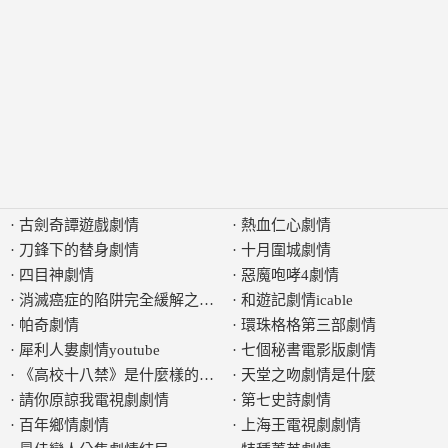
·
古劍奇譚遊戲劇情
·
熱血仁心劇情
·
刀鋒下的替身劇情
·
十月圍城劇情
·
四目神劇情
·
惡魔咆哮4劇情
·
消滅癌症的陷阱完全緩解之謎劇情
·
和遊記劇情icable
·
帕奇劇情
·
環珠格格第三部劇情
·
犀利人婁劇情youtube
·
七個秘書電影版劇情
·
《高校十八禁》是什麼樣的劇情類影集
·
天堂之吻劇情是什麼
·
請你原諒我電視劇劇情
·
第七史詩劇情
·
百年鄉情劇情
·
上海王電視劇劇情