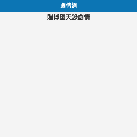
劇情網
賭博墮天錄劇情