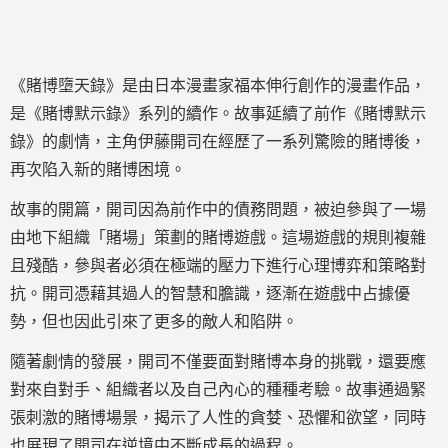
《賭博墮天錄》是由日本漫畫家福本伸行創作的漫畫作品，
是《賭博默示錄》系列的續作。故事延續了前作《賭博默示
錄》的劇情，主角伊藤開司在經歷了一系列驚險的賭博後，
再次陷入新的賭博困境。
故事的開篇，開司因為前作中的債務問題，被迫參與了一場
由地下組織「賭場」策劃的賭博遊戲。這場遊戲的規則複雜
且殘酷，參與者必須在極端的壓力下進行心理博弈和策略對
抗。開司憑藉其過人的智慧和膽識，逐漸在遊戲中占據優
勢，但也因此引來了更多的敵人和陷阱。
隨著劇情的發展，開司不僅要面對賭博本身的挑戰，還要應
對來自對手、組織者以及自己內心的種種考驗。故事通過緊
張刺激的賭博場景，揭示了人性的貪婪、恐懼和欲望，同時
也展現了開司在逆境中不斷成長的過程。