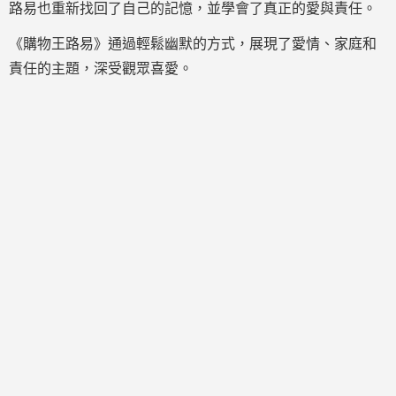
路易也重新找回了自己的記憶，並學會了真正的愛與責任。
《購物王路易》通過輕鬆幽默的方式，展現了愛情、家庭和
責任的主題，深受觀眾喜愛。