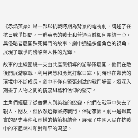
《赤焰英豪》是一部以抗戰時期為背景的電視劇，講述了在
抗日戰爭期間，一群英勇的戰士和普通百姓如何團結一心，
與侵略者展開殊死搏鬥的故事。劇中通過多個角色的視角，
展現了戰爭的殘酷與人性的光輝。
故事的主線圍繞一支由共產黨領導的游擊隊展開，他們在敵
後開展游擊戰，利用智慧和勇氣打擊日寇，同時也在艱苦的
環境中不斷成長。劇中不僅有緊張刺激的戰鬥場面，還深入
刻畫了人物之間的情感糾葛和信仰的堅守。
主角們經歷了從普通人到英雄的蛻變，他們在戰爭中失去了
親人、朋友，但依然選擇堅持戰鬥，保衛家園。劇中通過真
實的歷史事件和虛構的情節相結合，展現了中國人民在抗戰
中的不屈精神和對和平的渴望。