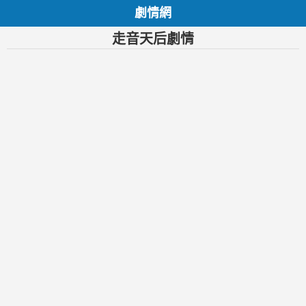
劇情網
走音天后劇情