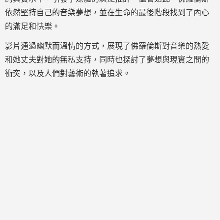
依然堅持自己的音樂夢想，並在生命的最後階段找到了內心
的滿足和快樂。
影片通過幽默而溫情的方式，展現了佛羅倫斯對音樂的熱愛
和她丈夫對她的無私支持，同時也探討了夢想與現實之間的
衝突，以及人們對藝術的執著追求。