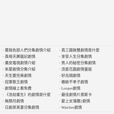
·
薔薇色戀人們分集劇情介紹
·
真三國無雙劇情是什麼
·
真倚天屠龍記劇情
·
享受人生分集劇情
·
畫皮電視劇情介紹
·
男人的秘密分集劇情
·
朱蒙劇情分集介紹
·
流星花園劇情臺版
·
天生要完美劇情
·
好兆頭劇情
·
冠軍歌王劇情
·
蟾蜍不孝子劇情
·
劇情線上看免費
·
Looper劇情
·
《浩劫重生》的劇情是什麼
·
最佳劇情片奧斯卡
·
無顏月劇情
·
愛上女蒲團2劇情
·
日劇某某妻分集劇情
·
Watcher劇情