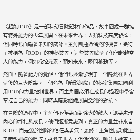
《超能ROD》是一部科幻冒險題材的作品，故事圍繞一群擁
有特殊能力的少年展開。在未來世界，人類科技高度發達，
但同時也面臨著未知的威脅。主角團通過偶然的機會，獲得
了被稱為「ROD」的神秘裝置，這些裝置賦予了他們超越常
人的能力，例如操控元素、預知未來、瞬間移動等。
然而，隨著能力的覺醒，他們也逐漸發現了一個隱藏在世界
背後的巨大陰謀。一個名為「暗影組織」的秘密集團試圖利
用ROD的力量控制世界，而主角團必須在成長的過程中學會
掌控自己的能力，同時與暗影組織展開激烈的對抗。
在冒險的過程中，主角們不僅要面對強大的敵人，還要處理
內心的掙扎與成長。他們逐漸意識到，真正的力量並非來自
ROD，而是源於團隊的信任與勇氣。最終，主角團成功阻止
了暗影組織的陰謀，拯救了世界，但他們的冒險並未結束，