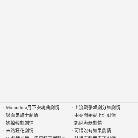
·
Momodora月下安魂曲劇情
·
上流戰爭韓劇分集劇情
·
吸血鬼騎士劇情
·
由零開始愛上你劇情
·
操控韓劇劇情
·
詭魅海妖劇情
·
末路狂花劇情
·
可惜沒有如果劇情