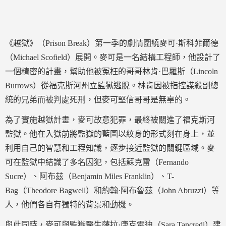
《越獄》（Prison Break）第一季的劇情圍繞麥可·斯科菲爾德
（Michael Scofield）展開。麥可是一名結構工程師，他設計了
一個精密的計畫，幫助他被冤枉的哥哥林肯·巴羅斯（Lincoln
Burrows）從福克斯河州立監獄逃脫。林肯因被指控謀殺副總
統的兄弟而被判處死刑，但麥可堅信哥哥是無辜的。
為了實施越獄計畫，麥可故意犯罪，最終被關進了福克斯河
監獄。他在入獄前將監獄的藍圖以紋身的形式刻在身上，並
利用自己的智慧和工程知識，逐步接近監獄的關鍵區域。麥
可在監獄中結識了多名囚犯，包括蘇克雷（Fernando
Sucre）、阿布茲（Benjamin Miles Franklin）、T-
Bag（Theodore Bagwell）和約翰·阿布魯茲（John Abruzzi）等
人，他們各自有獨特的背景和動機。
與此同時，麥可與監獄醫生薩拉·唐克雷迪（Sara Tancredi）建