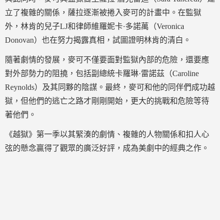
立了複雜的關係，薩拉逐漸被捲入麥可的計畫中。在監獄
外，林肯的兒子LJ和律師維羅妮卡·多諾萬（Veronica
Donovan）也在努力揭露真相，試圖證明林肯的清白。
隨著劇情的發展，麥可不僅要面對監獄內部的危險，還要應
對外部勢力的阻撓，包括副總統卡羅琳·雷諾茲（Caroline
Reynolds）及其同夥的陰謀。最終，麥可和他的同伴們成功越
獄，但他們的逃亡之路才剛剛開始，更大的挑戰和危險等待
著他們。
《越獄》第一季以其緊湊的劇情、複雜的人物關係和扣人心
弦的懸念贏得了觀眾的廣泛好評，成為美劇中的經典之作。