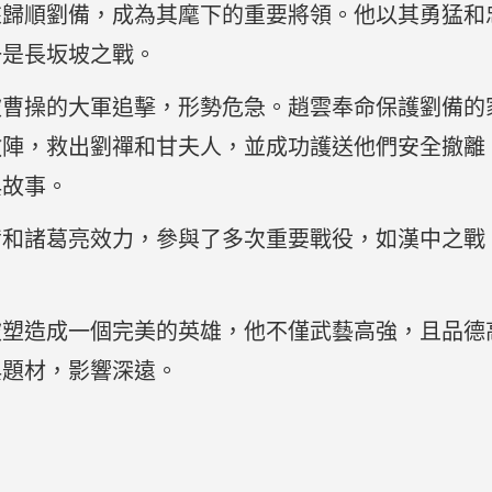
來歸順劉備，成為其麾下的重要將領。他以其勇猛和
一是長坂坡之戰。
被曹操的大軍追擊，形勢危急。趙雲奉命保護劉備的
敵陣，救出劉禪和甘夫人，並成功護送他們安全撤離
典故事。
備和諸葛亮效力，參與了多次重要戰役，如漢中之戰
被塑造成一個完美的英雄，他不僅武藝高強，且品德
典題材，影響深遠。