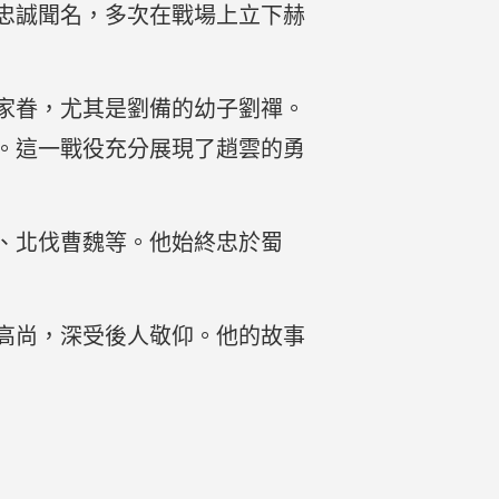
忠誠聞名，多次在戰場上立下赫
家眷，尤其是劉備的幼子劉禪。
。這一戰役充分展現了趙雲的勇
、北伐曹魏等。他始終忠於蜀
高尚，深受後人敬仰。他的故事