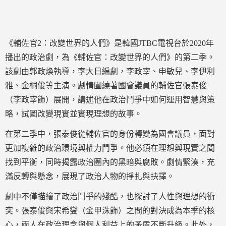
《輔佐官2：改變世界的人們》是韓國JTBC電視台於2020年
播出的政治劇，為《輔佐官：改變世界的人們》的第二季。
該劇由郭政煥執導，李大日編劇，李政宰、申敏兒、李伊利
雅、金桐俊等主演。劇情圍繞著國會議員的輔佐官張泰俊
（李政宰飾）展開，講述他在政治鬥爭中如何運用智慧與策
略，試圖改變現實並實現理想的故事。
在第二季中，張泰俊從輔佐官的身份轉變為國會議員，面對
更加複雜的政治環境與權力鬥爭。他必須在理想與現實之間
找到平衡，同時揭露政治圈內的黑暗與腐敗。劇情緊湊，充
滿反轉與懸念，展現了政治人物的掙扎與抉擇。
劇中不僅描繪了政治鬥爭的殘酷，也探討了人性與理想的衝
突。張泰俊與宋希燮（金甲洙飾）之間的對決成為本季的核
心，兩人在政治理念與個人利益上的矛盾不斷升級。此外，