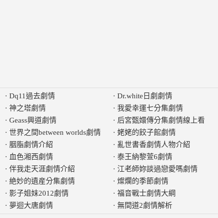
·
Dq11過去劇情
·
Dr.white日劇劇情
·
神之塔劇情
·
我愛幸運七分集劇情
·
Geass興道劇情
·
后宮甄嬛傳分集劇情線上看
·
世界之間between worlds劇情
·
姥姥的餃子館劇情
·
胭脂劇情介紹
·
亂世書香劇情人物介紹
·
血色湘西劇情
·
泰王納黎萱6劇情
·
伴我走天涯劇情介紹
·
江老師妳談過戀愛嗎劇情
·
絶妙的遺産分集劇情
·
燦爛的季節劇情
·
影子姐妹2012劇情
·
福音戰士劇情大綱
·
夢迴大唐劇情
·
無間道2劇情解析