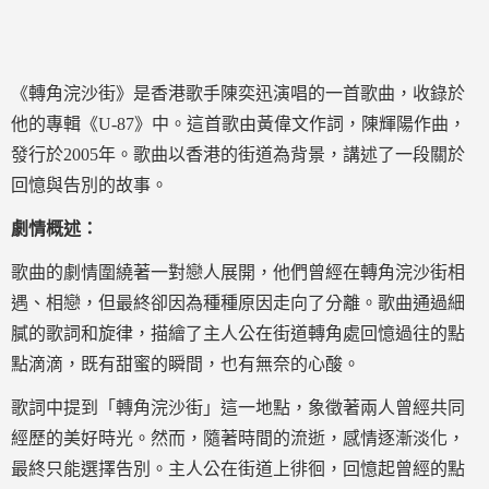
《轉角浣沙街》是香港歌手陳奕迅演唱的一首歌曲，收錄於
他的專輯《U-87》中。這首歌由黃偉文作詞，陳輝陽作曲，
發行於2005年。歌曲以香港的街道為背景，講述了一段關於
回憶與告別的故事。
劇情概述：
歌曲的劇情圍繞著一對戀人展開，他們曾經在轉角浣沙街相
遇、相戀，但最終卻因為種種原因走向了分離。歌曲通過細
膩的歌詞和旋律，描繪了主人公在街道轉角處回憶過往的點
點滴滴，既有甜蜜的瞬間，也有無奈的心酸。
歌詞中提到「轉角浣沙街」這一地點，象徵著兩人曾經共同
經歷的美好時光。然而，隨著時間的流逝，感情逐漸淡化，
最終只能選擇告別。主人公在街道上徘徊，回憶起曾經的點