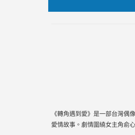
《轉角遇到愛》是一部台灣偶
愛情故事。劇情圍繞女主角俞