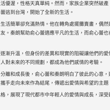
生活優渥，性格天真單純。然而，家族企業突然破產
心蕾逃到台灣，開始了全新的生活。
，生活簡單卻充滿熱情。他在轉角處擺攤賣畫，偶然
朋友。秦朗幫助俞心蕾適應平凡的生活，而俞心蕾也
情逐漸升溫，但身份的差異和現實的阻礙讓他們的愛
兩人對未來的不同規劃，都成為他們感情的考驗。
、分離和成長後，俞心蕾和秦朗明白了彼此的心意，
，攜手走向未來作為結尾，傳遞出愛情與希望的主題
風格，展現了現代都市中年輕人的愛情與成長，深受