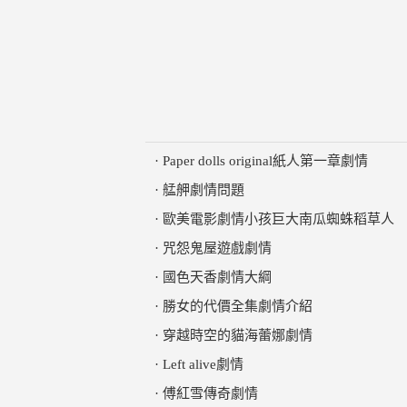
·
Paper dolls original紙人第一章劇情
·
艋舺劇情問題
·
歐美電影劇情小孩巨大南瓜蜘蛛稻草人
·
咒怨鬼屋遊戲劇情
·
國色天香劇情大綱
·
勝女的代價全集劇情介紹
·
穿越時空的貓海蕾娜劇情
·
Left alive劇情
·
傅紅雪傳奇劇情