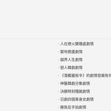
·
人在燈火闌珊處劇情
·
聖地救援劇情
·
越界人生劇情
·
戀人韓劇劇情
·
《潛艦獵殺令》的劇情發展有
·
神醫韓劇分集劇情
·
決勝時刻殭屍劇情
·
日劇四個單身女劇情
·
勝負反手拍劇情