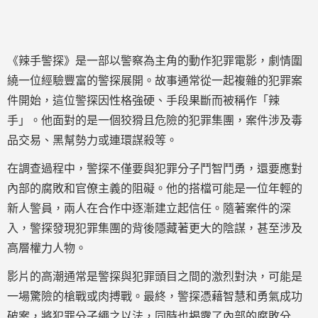
《辣手警探》是一部以警察為主角的動作犯罪電影，劇情圍
繞一位經驗豐富的警探展開。故事通常從一起複雜的犯罪案
件開始，這位警探因性格強硬、手段果斷而被稱作「辣
手」。他面對的是一個狡猾且危險的犯罪集團，案件涉及毒
品交易、黑幫勢力或連環謀殺等。
在調查過程中，警探不僅要與犯罪分子鬥智鬥勇，還要應對
內部的腐敗和官僚主義的阻礙。他的搭檔可能是一位年輕的
新人警員，兩人在合作中逐漸建立起信任。隨著案件的深
入，警探發現犯罪集團的背後隱藏著更大的陰謀，甚至涉及
高層權力人物。
影片的高潮通常是警探與犯罪頭目之間的激烈對決，可能是
一場驚險的槍戰或肉搏戰。最終，警探憑藉智慧和勇氣成功
破案，將犯罪分子繩之以法，同時也揭露了內部的腐敗分