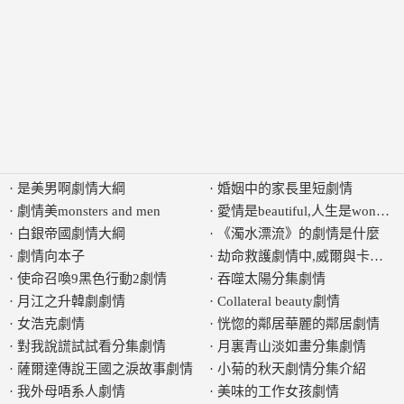
·
是美男啊劇情大綱
·
婚姻中的家長里短劇情
·
劇情美monsters and men
·
愛情是beautiful,人生是wonderf
·
白銀帝國劇情大綱
·
《濁水漂流》的劇情是什麼
·
劇情向本子
·
劫命救護劇情中,威爾與卡姆之
·
使命召喚9黑色行動2劇情
·
吞噬太陽分集劇情
·
月江之升韓劇劇情
·
Collateral beauty劇情
·
女浩克劇情
·
恍惚的鄰居華麗的鄰居劇情
·
對我說謊試試看分集劇情
·
月裏青山淡如畫分集劇情
·
薩爾達傳說王國之淚故事劇情
·
小菊的秋天劇情分集介紹
·
我外母唔系人劇情
·
美味的工作女孩劇情