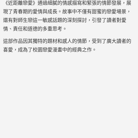
《近距離戀愛》通過細膩的情感描寫和緊張的情節發展，展
現了青春期的愛情與成長。故事中不僅有甜蜜的戀愛場景，
還有對師生戀這一敏感話題的深刻探討，引發了讀者對愛
情、責任和道德的多重思考。
這部作品因其獨特的題材和感人的情節，受到了廣大讀者的
喜愛，成為了校園戀愛漫畫中的經典之作。