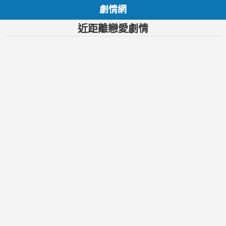
劇情網
近距離戀愛劇情