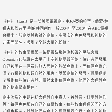
《迷》（Lost）是一部美國電視劇，由J·J·亞伯拉罕、戴蒙·林
道夫和傑弗里·利伯共同創作，於2004年至2010年在ABC電視
台播出。該劇以其複雜的劇情、多層次的角色發展和神秘的
元素而聞名，吸引了全球大量的粉絲。
《迷》的故事圍繞著一架從雪梨飛往洛杉磯的民航客機
Oceanic 815航班在太平洋上空神秘墜毀開始。倖存者們發現
自己被困在一個看似無人居住的熱帶島嶼上，而這個島嶼充
滿了各種神秘和超自然的現象。隨著劇情的發展，觀眾逐漸
了解到這些倖存者並非偶然來到這個島嶼，他們的命運與島
嶼的秘密緊密相連。
劇中涉及的主題包括命運與自由意志、善與惡、科學與信仰
等。每個角色都有自己的背景故事，這些故事通過閃回的方
式逐步揭示，並與他們在島上的經歷相互交織。島上的神秘