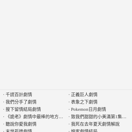
·
千謊百計劇情
·
正義巨人劇情
·
我們分手了劇情
·
表象之下劇情
·
搜下留情結局劇情
·
Pokemon日月劇情
·
《詭老》劇情中最棒的地方是什麼
·
致我們甜甜的小美滿第1集有什
·
聽說你愛我劇情
·
我死在去年夏天劇情解說
·
末世孤雄劇情
·
娘家劇情結局